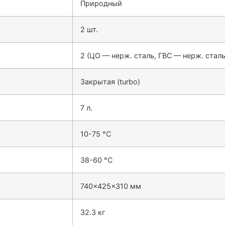
Природный
2
шт.
2 (ЦО — нерж. сталь, ГВС — нерж. сталь
Закрытая (turbo)
7
л.
10-75
°C
38-60
°C
740x425x310
мм
32.3
кг