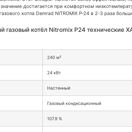
 значение достигается при комфортном низкотемператур
азового котла Demrad NITROMIX P-24 в 2-3 раза больше
й газовый котёл Nitromix P24 технические
240
м²
24
кВт
Настенный
Газовый кондесационный
107.9
%