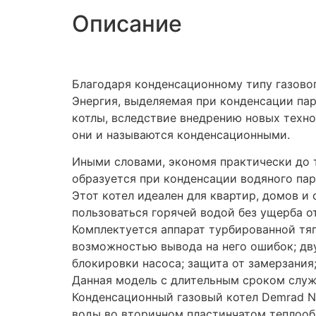
Описание
Благодаря конденсационному типу газовог
Энергия, выделяемая при конденсации па
котлы, вследствие внедрению новых техно
они и называются конденсационными.
Иными словами, экономя практически до 
образуется при конденсации водяного пар
Этот котел идеален для квартир, домов и
пользоваться горячей водой без ущерба от
Комплектуется аппарат турбированной тя
возможностью вывода на него ошибок; д
блокировки насоса; защита от замерзания
Данная модель с длительным сроком служ
Конденсационный газовый котел Demrad N
воды во вторичном пластинчатом теплооб