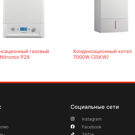
нсационный газовый
Конденсационный котел
Nitromix P28
7000W (35KW)
с
Социальные сети
Instagram
олио
Facebook
кты
TikTok