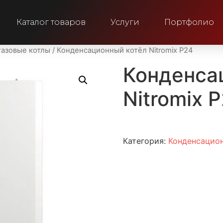
Каталог товаров
Услуги
Портфолио
азовые котлы
/ Конденсационный котёл Nitromix P24
Конденса
Nitromix 
Категория:
Конденсацион