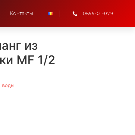
Контакты
0699-01-079
анг из
ки MF 1/2
я воды