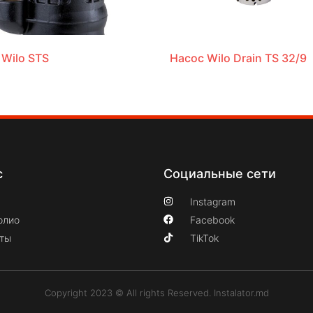
 Wilo STS
Насос Wilo Drain TS 32/9
с
Социальные сети
Instagram
олио
Facebook
кты
TikTok
Copyright 2023 © All rights Reserved. Instalator.md